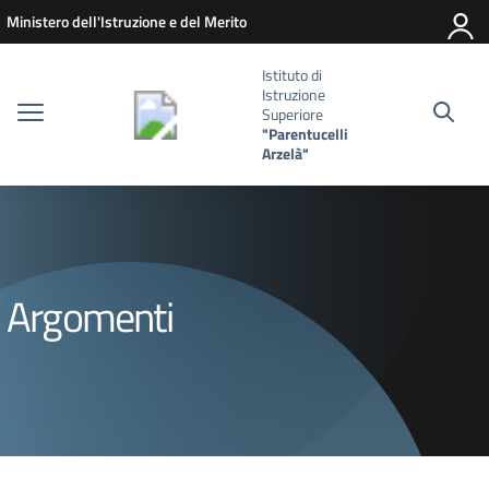
Vai ai contenuti
Vai al menu di navigazione
Vai al footer
Ministero dell'Istruzione e del Merito
Istituto di
Istruzione
Superiore
"Parentucelli
Arzelà"
Argomenti