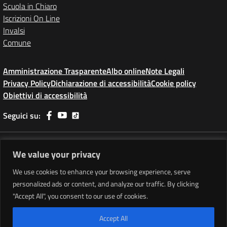
Scuola in Chiaro
Iscrizioni On Line
Invalsi
Comune
Amministrazione Trasparente
Albo online
Note Legali
Privacy Policy
Dichiarazione di accessibilità
Cookie policy
Obiettivi di accessibilità
Seguici su:
Indirizzo:
Piazza Dino Ricchetti - 19038 Sarzana (SP)
We value your privacy
Centralino:
+39 187 610831
Email:
spis01100v@istruzione.it
Posta elettronica certificata (PEC):
spis01100v@pec.istruzione.it
We use cookies to enhance your browsing experience, serve
personalized ads or content, and analyze our traffic. By clicking
Codice fiscale: 90029230118
"Accept All", you consent to our use of cookies.
Codice meccanografico:
SPIS01100V
Codice unico di fatturazione (CUF): UFELN7
Accept All