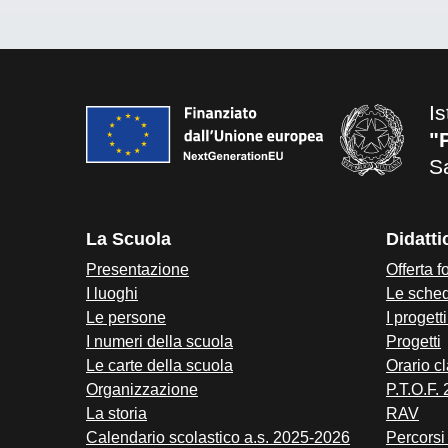
Is
"
S
La Scuola
Didatti
Presentazione
Offerta f
I luoghi
Le sched
Le persone
I progett
I numeri della scuola
Progetti
Le carte della scuola
Orario cl
Organizzazione
P.T.O.F.
La storia
RAV
Calendario scolastico a.s. 2025-2026
Percorsi 