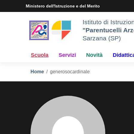
Vai ai contenuti
Vai al menu di navigazione
Vai al footer
Ministero dell'Istruzione e del Merito
Istituto di Istruzi
"Parentucelli Arz
Sarzana (SP)
Scuola
Servizi
Novità
Didattic
Home
generosocardinale