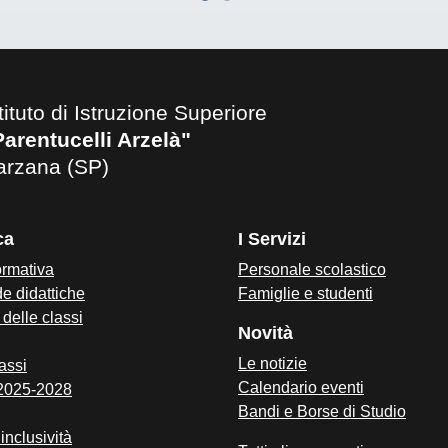
tituto di Istruzione Superiore
Parentucelli Arzelà"
arzana (SP)
ca
I Servizi
ormativa
Personale scolastico
e didattiche
Famiglie e studenti
i delle classi
Novità
Le notizie
assi
Calendario eventi
 2025-2028
Bandi e Borse di Studio
inclusività