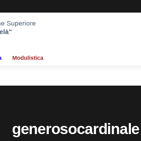
one Superiore
elà"
a
Modulistica
generosocardinale