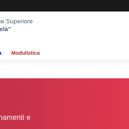
one Superiore
elà"
a
Modulistica
gnamenti e