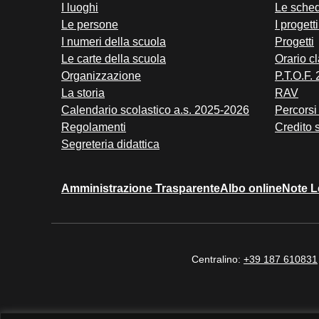
I luoghi
Le sched
Le persone
I progett
I numeri della scuola
Progetti
Le carte della scuola
Orario cl
Organizzazione
P.T.O.F.
La storia
RAV
Calendario scolastico a.s. 2025-2026
Percorsi 
Regolamenti
Credito 
Segreteria didattica
Amministrazione Trasparente
Albo online
Note L
Centralino:
+39 187 610831