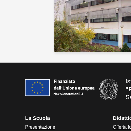
Is
"
S
La Scuola
Didatti
Presentazione
Offerta f