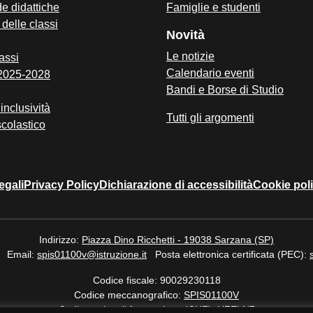
e didattiche
Famiglie e studenti
i delle classi
Novità
Le notizie
assi
Calendario eventi
 2025-2028
Bandi e Borse di Studio
inclusività
Tutti gli argomenti
scolastico
egali
Privacy Policy
Dichiarazione di accessibilità
Cookie pol
Indirizzo:
Piazza Dino Ricchetti - 19038 Sarzana (SP)
Email:
spis01100v@istruzione.it
Posta elettronica certificata (PEC):
Codice fiscale: 90029230118
Codice meccanografico:
SPIS01100V
Codice unico di fatturazione (CUF): UFELN7