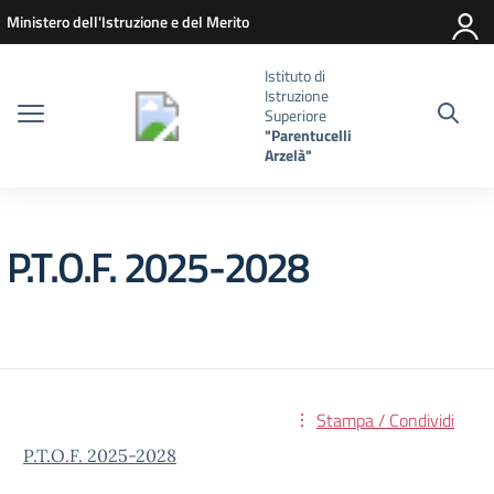
Vai ai contenuti
Vai al menu di navigazione
Vai al footer
Ministero dell'Istruzione e del Merito
Istituto di
Istruzione
Superiore
"Parentucelli
Arzelà"
P.T.O.F. 2025-2028
Stampa / Condividi
P.T.O.F. 2025-2028