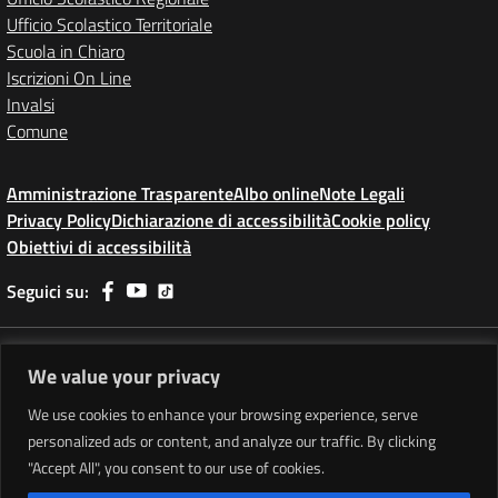
Ufficio Scolastico Territoriale
Scuola in Chiaro
Iscrizioni On Line
Invalsi
Comune
Amministrazione Trasparente
Albo online
Note Legali
Privacy Policy
Dichiarazione di accessibilità
Cookie policy
Obiettivi di accessibilità
Seguici su:
Indirizzo:
Piazza Dino Ricchetti - 19038 Sarzana (SP)
We value your privacy
Centralino:
+39 187 610831
Email:
spis01100v@istruzione.it
Posta elettronica certificata (PEC):
spis01100v@pec.istruzione.it
We use cookies to enhance your browsing experience, serve
personalized ads or content, and analyze our traffic. By clicking
Codice fiscale: 90029230118
"Accept All", you consent to our use of cookies.
Codice meccanografico:
SPIS01100V
Codice unico di fatturazione (CUF): UFELN7